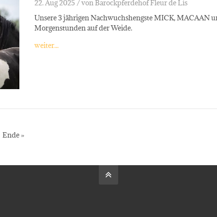
22. Aug 2025 /
von Barockpferdehof Fleur de Lis
Unsere 3 jährigen Nachwuchshengste MICK, MACAAN u
Morgenstunden auf der Weide.
weiter...
Ende »