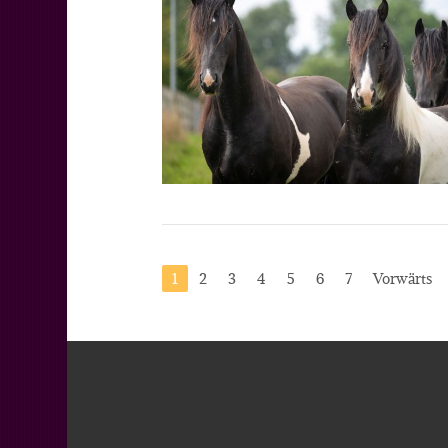
1
2
3
4
5
6
7
Vorwärts